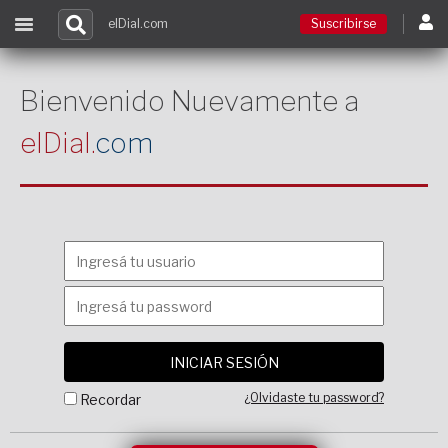
elDial.com
Suscribirse
Suscribirse
Bienvenido Nuevamente a
elDial.
com
Ingresar
Acceso a cursos
Contacto
¿Olvidaste tu password?
Recordar