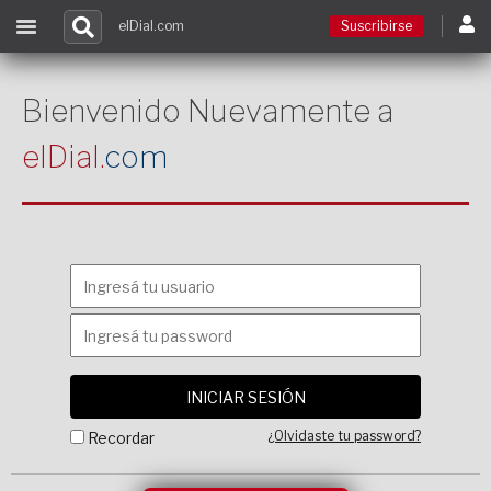
elDial.com
Suscribirse
Suscribirse
Bienvenido Nuevamente a
elDial.
com
Ingresar
Acceso a cursos
Contacto
¿Olvidaste tu password?
Recordar