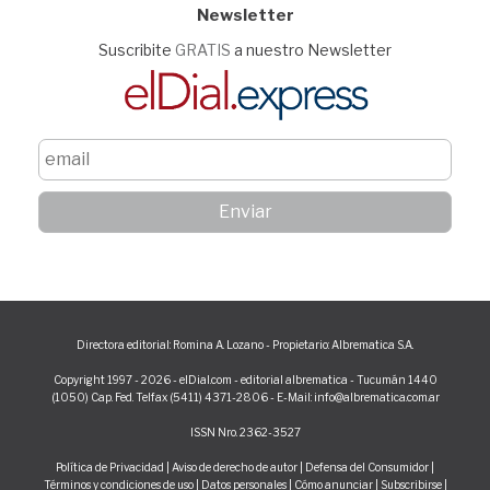
Newsletter
Suscribite
GRATIS
a nuestro Newsletter
Directora editorial: Romina A. Lozano - Propietario: Albrematica S.A.
Copyright 1997 - 2026 - elDial.com - editorial albrematica - Tucumán 1440
(1050) Cap. Fed. Telfax (5411) 4371-2806 - E-Mail: info@albrematica.com.ar
ISSN Nro. 2362-3527
Política de Privacidad
|
Aviso de derecho de autor
|
Defensa del Consumidor
|
Términos y condiciones de uso
|
Datos personales
|
Cómo anunciar
|
Subscribirse
|