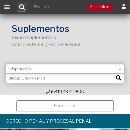
elDial.com
Suscribirse
Suscribirse
Suplementos
Inicio / suplementos
Ingresar
Derecho Penal y Procesal Penal:
Acceso a cursos
Contacto
(5411) 4371-2806
Secciones
DERECHO PENAL Y PROCESAL PENAL