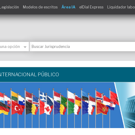
Legislación
Modelos de escritos
Área IA
elDial Express
Liquidador labo
NTERNACIONAL PÚBLICO