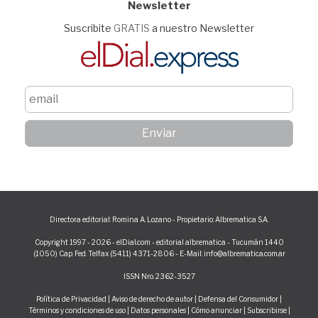
Newsletter
Suscribite
GRATIS
a nuestro Newsletter
Directora editorial: Romina A. Lozano - Propietario: Albrematica S.A.
Copyright 1997 - 2026 - elDial.com - editorial albrematica - Tucumán 1440
(1050) Cap. Fed. Telfax (5411) 4371-2806 - E-Mail: info@albrematica.com.ar
ISSN Nro. 2362-3527
Política de Privacidad
|
Aviso de derecho de autor
|
Defensa del Consumidor
|
Términos y condiciones de uso
|
Datos personales
|
Cómo anunciar
|
Subscribirse
|