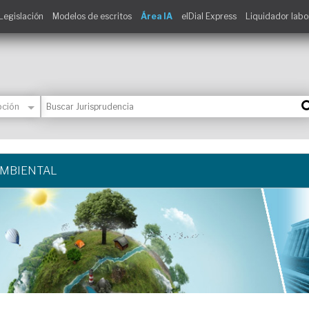
Legislación
Modelos de escritos
Área IA
elDial Express
Liquidador labo
AMBIENTAL