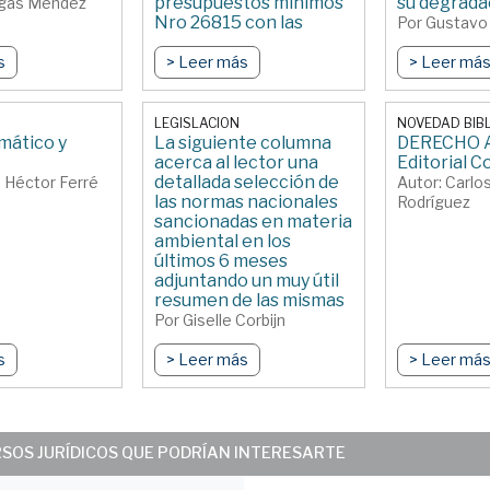
presupuestos mínimos
su degrada
Ogas Méndez
Nro 26815 con las
Por Gustavo 
reformas de 2017 y
2020
s
> Leer más
> Leer má
Por Claudia Valls y Mario
Valls
LEGISLACION
NOVEDAD BIB
mático y
La siguiente columna
DERECHO 
acerca al lector una
Editorial 
detallada selección de
 Héctor Ferré
Autor: Carlos
las normas nacionales
Rodríguez
sancionadas en materia
ambiental en los
últimos 6 meses
adjuntando un muy útil
resumen de las mismas
Por Giselle Corbijn
s
> Leer más
> Leer má
RSOS JURÍDICOS QUE PODRÍAN INTERESARTE