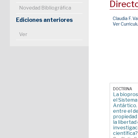
Direct
Novedad Bibliográfica
Claudia F. Va
Ediciones anteriores
Ver Curricu
Ver
DOCTRINA
La biopro
el Sistema
Antártico.
entre el d
propiedad 
la libertad
investigac
científica?