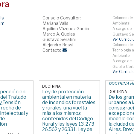
ora
lls
Consejo Consultor:
Columna de 
lum
Mariana Valls
Ambiental
Aquilino Vázquez García
A cargo de:
Marco A. Quelas
Gustavo Ser
Gustavo Serafini
Ver Curricu
Alejandro Rossi
Columna de 
Contacto
Tecnología a
Ambiente
A cargo de:
Giselle Corb
Ver Curricu
DOCTRINA H
DOCTRINA
spección en
Ley de protección
DOCTRINA
 del Tratado
ambiental en materia
De los gra
 ¿Tensión
de incendios forestales
urbanos a l
erecho de
y rurales, una vuelta
consagraci
intelectual y
más a los mismos
excepcion
 de
contenidos del Código
modelo con
ión
Rural y las leyes 13. 273
la ciudad 
26.562 y 26331. Ley de
Aires. Brev