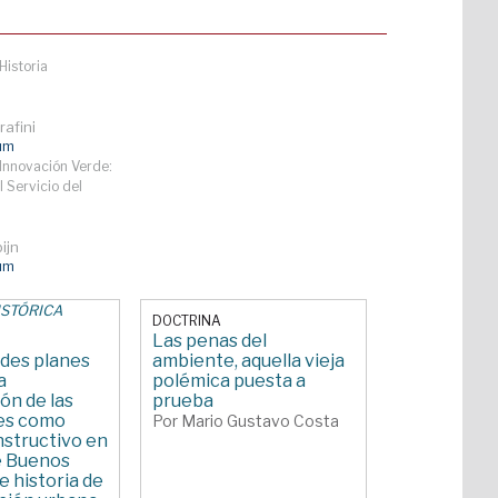
Historia
afini
lum
Innovación Verde:
l Servicio del
ijn
lum
ISTÓRICA
DOCTRINA
Las penas del
ndes planes
ambiente, aquella vieja
a
polémica puesta a
ón de las
prueba
es como
Por Mario Gustavo Costa
structivo en
de Buenos
e historia de