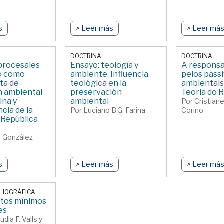
s
> Leer más
> Leer má
DOCTRINA
DOCTRINA
procesales
Ensayo: teología y
A responsab
o como
ambiente. Influencia
pelos pass
ta de
teológica en la
ambientais
n ambiental
preservación
Teoria do R
ina y
ambiental
Por Cristiane
cia de la
Por Luciano B.G. Farina
Corino
 República
 González
s
> Leer más
> Leer má
LIOGRÁFICA
tos mínimos
es
dia F. Valls y