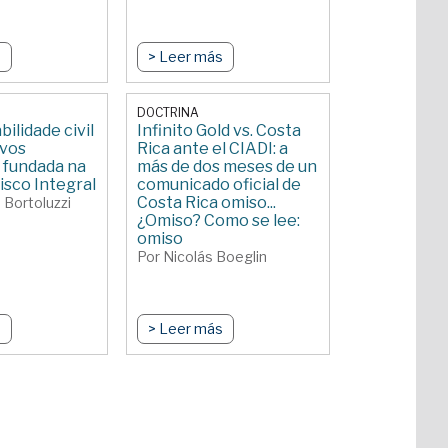
s
> Leer más
DOCTRINA
ilidade civil
Infinito Gold vs. Costa
ivos
Rica ante el CIADI: a
 fundada na
más de dos meses de un
isco Integral
comunicado oficial de
Costa Rica omiso...
 Bortoluzzi
¿Omiso? Como se lee:
omiso
Por Nicolás Boeglin
s
> Leer más