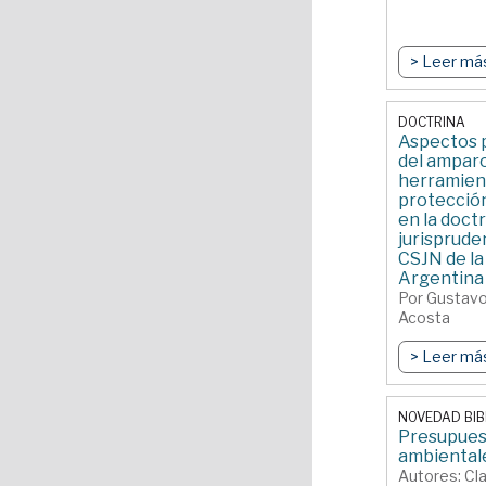
> Leer má
DOCTRINA
Aspectos 
del ampar
herramien
protecció
en la doctr
jurispruden
CSJN de la
Argentina
Por Gustavo
Acosta
> Leer má
NOVEDAD BIB
Presupues
ambiental
Autores: Clau