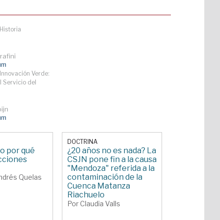
Historia
afini
lum
Innovación Verde:
l Servicio del
ijn
lum
DOCTRINA
 o por qué
¿20 años no es nada? La
cciones
CSJN pone fin a la causa
"Mendoza" referida a la
contaminación de la
ndrés Quelas
Cuenca Matanza
Riachuelo
Por Claudia Valls