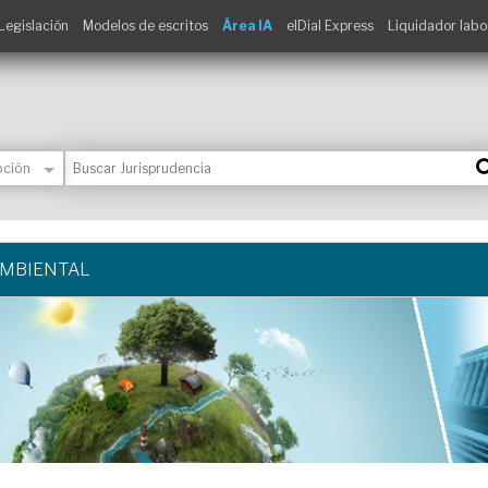
Legislación
Modelos de escritos
Área IA
elDial Express
Liquidador labo
AMBIENTAL