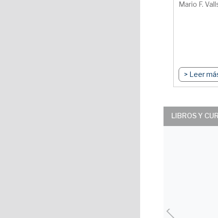
Mario F. Vall
> Leer má
LIBROS Y CU