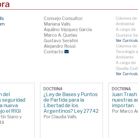
ora
lls
Consejo Consultor:
Columna de 
lum
Mariana Valls
Ambiental
Aquilino Vázquez García
A cargo de:
Marco A. Quelas
Gustavo Ser
Gustavo Serafini
Ver Curricu
Alejandro Rossi
Columna de 
Contacto
Tecnología a
Ambiente
A cargo de:
Giselle Corb
Ver Curricu
DOCTRINA
DOCTRINA
 del
¿Ley de Bases y Puntos
Juan Trash
y seguridad
de Partida para la
nuestras a
na nueva
Libertad de los
importan
jo el RIGI
Argentinos? Ley 27742
Por Marco A
tín Siano y
Por Claudia Valls
tá