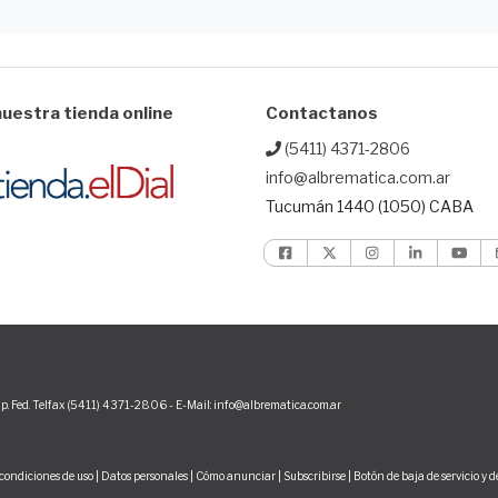
uestra tienda online
Contactanos
(5411) 4371-2806
info@albrematica.com.ar
Tucumán 1440 (1050) CABA
p. Fed. Telfax (5411) 4371-2806 - E-Mail: info@albrematica.com.ar
condiciones de uso
|
Datos personales
|
Cómo anunciar
|
Subscribirse
|
Botón de baja de servicio y 