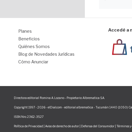
Accedé a n
Planes
1
Beneficios
Quiénes Somos
Blog de Novedades Jurídicas
Cómo Anunciar
Directora editorial: Romina A. Lozano - Propietario: Albrematica S.A.
Copyright 1997 - 2026 - elDial.com - editorial albrematica - Tucumán 1440 (1050) Ca
ISSN Nro. 2362-3527
Política de Privacidad
|
Aviso de derecho de autor
|
Defensa del Consumidor
|
Términos y 