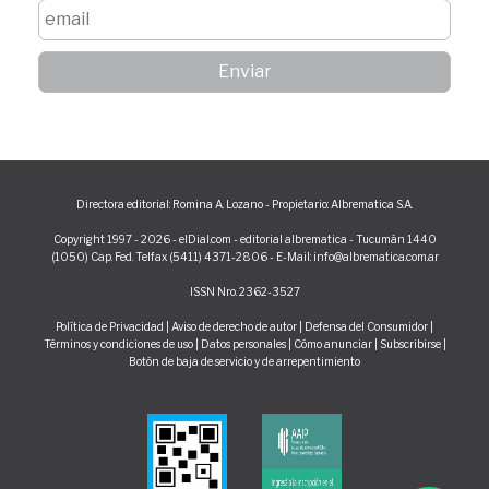
Directora editorial: Romina A. Lozano - Propietario: Albrematica S.A.
Copyright 1997 - 2026 - elDial.com - editorial albrematica - Tucumán 1440
(1050) Cap. Fed. Telfax (5411) 4371-2806 - E-Mail: info@albrematica.com.ar
ISSN Nro. 2362-3527
Política de Privacidad
|
Aviso de derecho de autor
|
Defensa del Consumidor
|
Términos y condiciones de uso
|
Datos personales
|
Cómo anunciar
|
Subscribirse
|
Botón de baja de servicio y de arrepentimiento