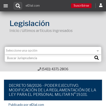
elDial.com
Suscribirse
Suscribirse
Legislación
Inicio / últimos artículos ingresados
Ingresar
Acceso a cursos
Contacto
(5411) 4371-2806
DECRETO 58/2026 - PODER EJECUTIVO.
MODIFICACIÓN DE LA REGLAMENTACIÓN DE LA
LEY PARA EL PERSONAL MILITAR N° 19.101.
Publicado por elDial.com