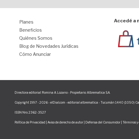
Accedé a n
Planes
1
Beneficios
Quiénes Somos
Blog de Novedades Jurídicas
Cómo Anunciar
Directora editorial: Romina A. Lozano - Propietario: Albrematica S.A.
Copyright 1997 - 2026 - elDial.com - editorial albrematica - Tucumán 1440 (1050) Ca
ISSN Nro. 2362-3527
Política de Privacidad
|
Aviso de derecho de autor
|
Defensa del Consumidor
|
Términos y 