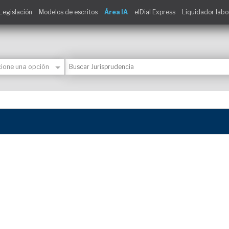
Legislación
Modelos de escritos
Área IA
elDial Express
Liquidador labo