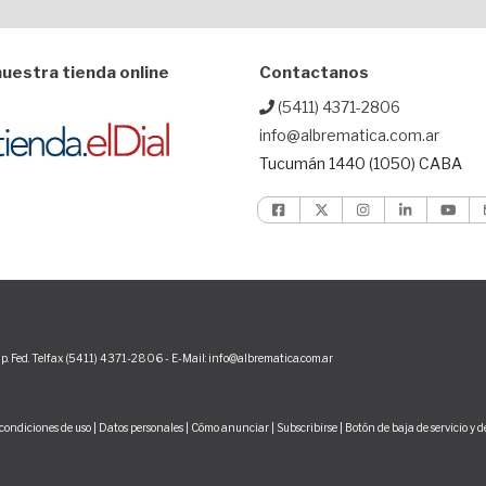
uestra tienda online
Contactanos
(5411) 4371-2806
info@albrematica.com.ar
Tucumán 1440 (1050) CABA
p. Fed. Telfax (5411) 4371-2806 - E-Mail: info@albrematica.com.ar
condiciones de uso
|
Datos personales
|
Cómo anunciar
|
Subscribirse
|
Botón de baja de servicio y 