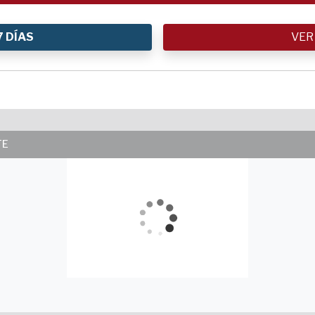
7 DÍAS
VER
TE