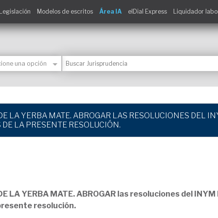
Legislación
Modelos de escritos
Área IA
elDial Express
Liquidador labo
E LA YERBA MATE. ABROGAR LAS RESOLUCIONES DEL INYM
 DE LA PRESENTE RESOLUCIÓN.
 LA YERBA MATE. ABROGAR las resoluciones del INYM N
presente resolución.