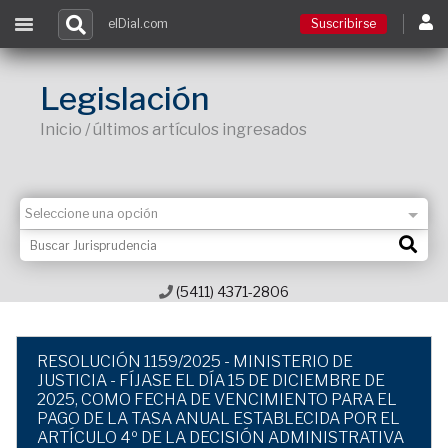
elDial.com
Suscribirse
Suscribirse
Legislación
Inicio / últimos artículos ingresados
Ingresar
Acceso a cursos
Contacto
(5411) 4371-2806
RESOLUCIÓN 1159/2025 - MINISTERIO DE
JUSTICIA - FÍJASE EL DÍA 15 DE DICIEMBRE DE
2025, COMO FECHA DE VENCIMIENTO PARA EL
PAGO DE LA TASA ANUAL ESTABLECIDA POR EL
ARTÍCULO 4º DE LA DECISIÓN ADMINISTRATIVA