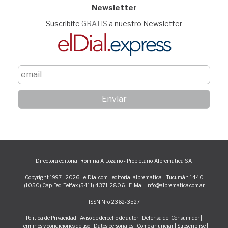
Newsletter
Suscribite
GRATIS
a nuestro Newsletter
Directora editorial: Romina A. Lozano - Propietario: Albrematica S.A.
Copyright 1997 - 2026 - elDial.com - editorial albrematica - Tucumán 1440
(1050) Cap. Fed. Telfax (5411) 4371-2806 - E-Mail: info@albrematica.com.ar
ISSN Nro. 2362-3527
Política de Privacidad
|
Aviso de derecho de autor
|
Defensa del Consumidor
|
Términos y condiciones de uso
|
Datos personales
|
Cómo anunciar
|
Subscribirse
|