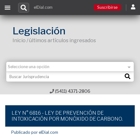
elDial.com
Suscribirse
Suscribirse
Legislación
Inicio / últimos artículos ingresados
Ingresar
Acceso a cursos
Contacto
(5411) 4371-2806
LEY N° 6816 - LEY DE PREVENCIÓN DE
INTOXICACIÓN POR MONÓXIDO DE CARBONO.
Publicado por elDial.com