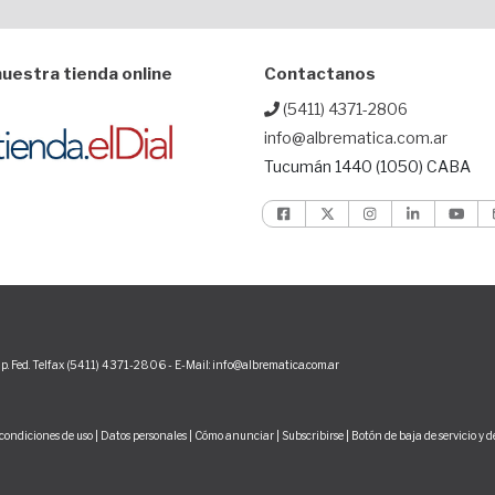
uestra tienda online
Contactanos
(5411) 4371-2806
info@albrematica.com.ar
Tucumán 1440 (1050) CABA
p. Fed. Telfax (5411) 4371-2806 - E-Mail: info@albrematica.com.ar
condiciones de uso
|
Datos personales
|
Cómo anunciar
|
Subscribirse
|
Botón de baja de servicio y 