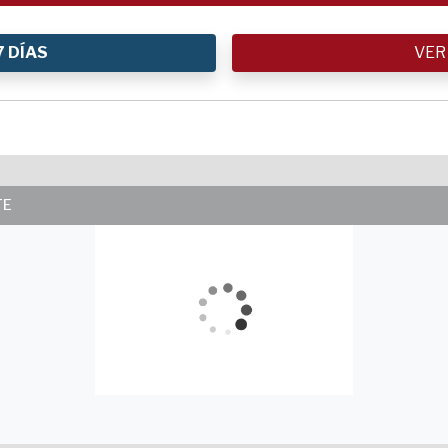
7 DÍAS
VER
TE