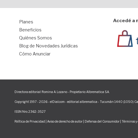
Accedé a n
Planes
1
Beneficios
Quiénes Somos
Blog de Novedades Jurídicas
Cómo Anunciar
Directora editorial: Romina A. Lozano - Propietario: Albrematica S.A.
Copyright 1997 - 2026 - elDial.com - editorial albrematica - Tucumán 1440 (1050) Ca
ISSN Nro. 2362-3527
Política de Privacidad
|
Aviso de derecho de autor
|
Defensa del Consumidor
|
Términos y 