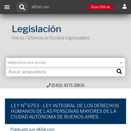
elDial.com
Suscribirse
Suscribirse
Legislación
Inicio / últimos artículos ingresados
Ingresar
Acceso a cursos
Contacto
(5411) 4371-2806
LEY N° 6753 - LEY INTEGRAL DE LOS DERECHOS
HUMANOS DE LAS PERSONAS MAYORES DE LA
CIUDAD AUTÓNOMA DE BUENOS AIRES.
Publicado por elDial.com