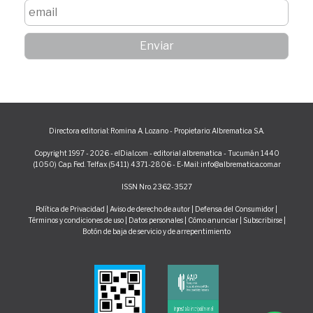
Directora editorial: Romina A. Lozano - Propietario: Albrematica S.A.
Copyright 1997 - 2026 - elDial.com - editorial albrematica - Tucumán 1440
(1050) Cap. Fed. Telfax (5411) 4371-2806 - E-Mail: info@albrematica.com.ar
ISSN Nro. 2362-3527
Política de Privacidad
|
Aviso de derecho de autor
|
Defensa del Consumidor
|
Términos y condiciones de uso
|
Datos personales
|
Cómo anunciar
|
Subscribirse
|
Botón de baja de servicio y de arrepentimiento