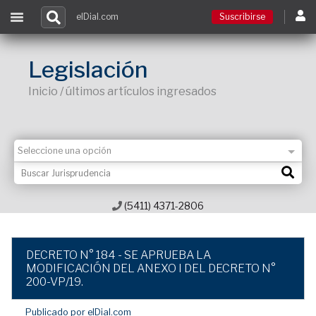
elDial.com
Suscribirse
Suscribirse
Legislación
Inicio / últimos artículos ingresados
Ingresar
Acceso a cursos
Contacto
(5411) 4371-2806
DECRETO N° 184 - SE APRUEBA LA
MODIFICACIÓN DEL ANEXO I DEL DECRETO N°
200-VP/19.
Publicado por elDial.com