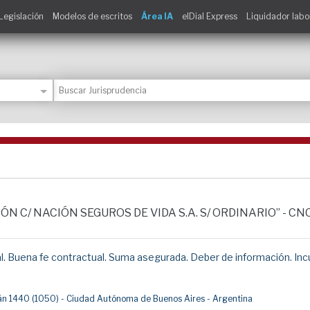
Legislación
Modelos de escritos
Área IA
elDial Express
Liquidador labo
MÓN C/ NACIÓN SEGUROS DE VIDA S.A. S/ ORDINARIO” - CNC
 Buena fe contractual. Suma asegurada. Deber de información. Inc
umán 1440 (1050) - Ciudad Autónoma de Buenos Aires - Argentina