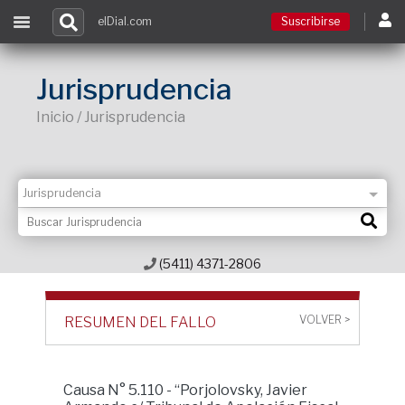
elDial.com
Suscribirse
Suscribirse
Jurisprudencia
Inicio / Jurisprudencia
Ingresar
Acceso a cursos
Contacto
(5411) 4371-2806
VOLVER >
RESUMEN DEL FALLO
Causa N° 5.110 - “Porjolovsky, Javier