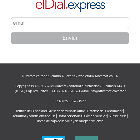
Directora editorial: Romina A. Lozano - Propietario: Albrematica S.A.
Copyright 1997 - 2026 - elDial.com - editorial albrematica - Tucumán 1440
(1050) Cap. Fed. Telfax (5411) 4371-2806 - E-Mail: info@albrematica.com.ar
ISSN Nro. 2362-3527
Política de Privacidad
|
Aviso de derecho de autor
|
Defensa del Consumidor
|
Términos y condiciones de uso
|
Datos personales
|
Cómo anunciar
|
Subscribirse
|
Botón de baja de servicio y de arrepentimiento