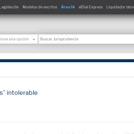
Legislación
Modelos de escritos
Área IA
elDial Express
Liquidador labo
s” intolerable