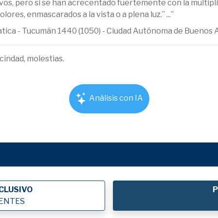
evos, pero si se han acrecentado fuertemente con la multipli
lores, enmascarados a la vista o a plena luz.” ...”
ematica - Tucumán 1440 (1050) - Ciudad Autónoma de Buenos 
cindad, molestias.
Análisis con IA
CLUSIVO
P
IENTES