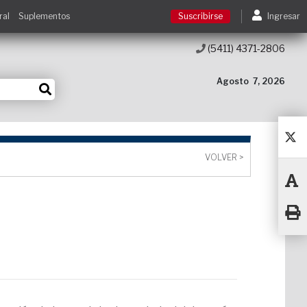
ral
Suplementos
Suscribirse
Ingresar
(5411) 4371-2806
Suscribirse
Agosto
7, 2026
Ingresar
Acceso a cursos
VOLVER >
Contacto