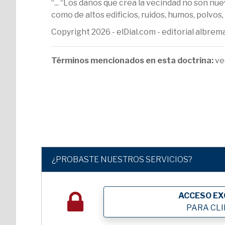
“... “Los daños que crea la vecindad no son nu
como de altos edificios, ruidos, humos, polvos, o
Copyright 2026 - elDial.com - editorial albr
Términos mencionados en esta doctrina:
ve
¿PROBASTE NUESTROS SERVICIOS?
ACCESO EX
PARA CL