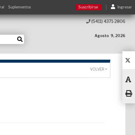
ral
Suplementos
Suscribirse
Ingresar
(5411) 4371-2806
Suscribirse
Agosto
9, 2026
Ingresar
Acceso a cursos
VOLVER >
Contacto