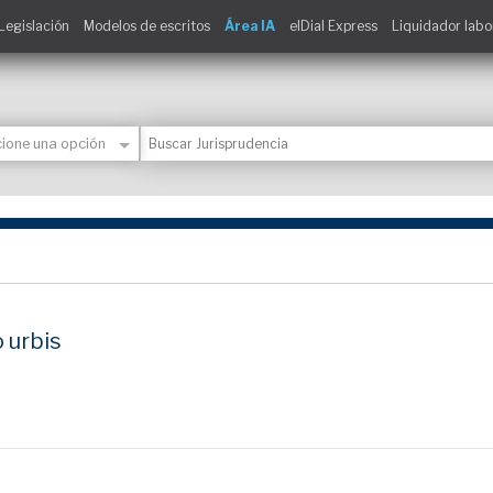
Legislación
Modelos de escritos
Área IA
elDial Express
Liquidador labo
 urbis